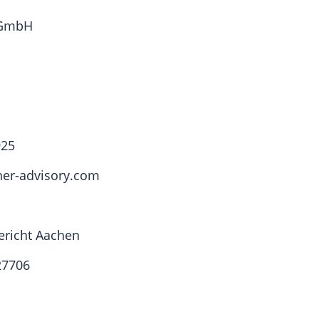
 GmbH
925
ner-advisory.com
ericht Aachen
27706